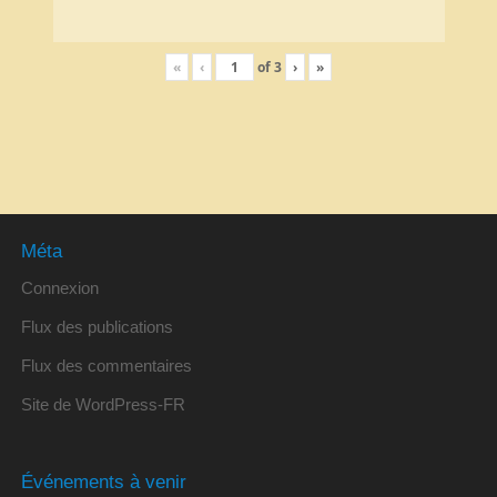
«
‹
of
3
›
»
Méta
Connexion
Flux des publications
Flux des commentaires
Site de WordPress-FR
Événements à venir