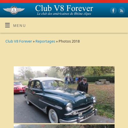
MENU
Club V8 Forever
»
Reportages
» Photos 2018