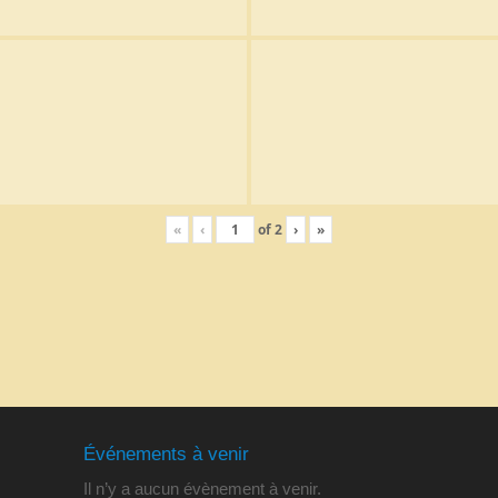
«
‹
of
2
›
»
Événements à venir
Il n’y a aucun évènement à venir.