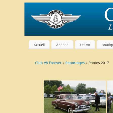
Accueil
Agenda
Les V8
Boutiq
Club V8 Forever
»
Reportages
» Photos 2017