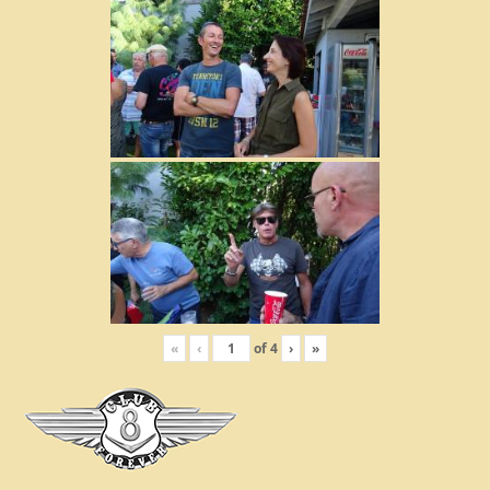
«
‹
of
4
›
»