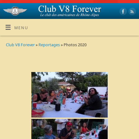
MENU
Club V8 Forever
»
Reportages
» Photos 2020