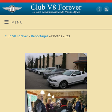
MENU
Club V8 Forever
»
Reportages
» Photos 2023