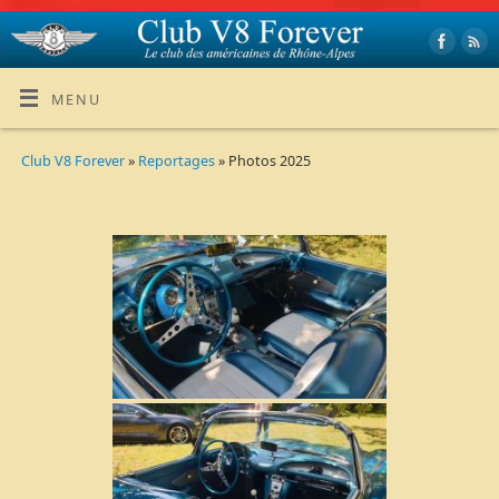
MENU
Club V8 Forever
»
Reportages
» Photos 2025