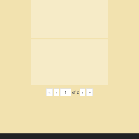
«
‹
of
2
›
»