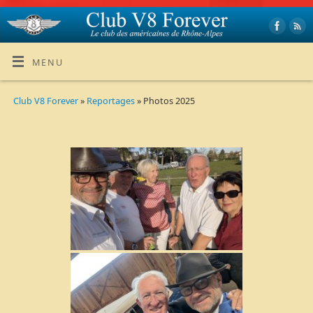
MENU
Club V8 Forever
»
Reportages
» Photos 2025