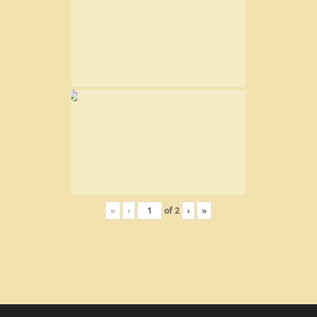
«
‹
of
2
›
»