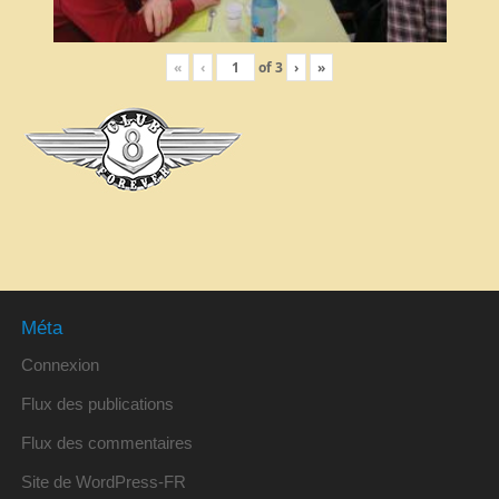
«
‹
of
3
›
»
Méta
Connexion
Flux des publications
Flux des commentaires
Site de WordPress-FR