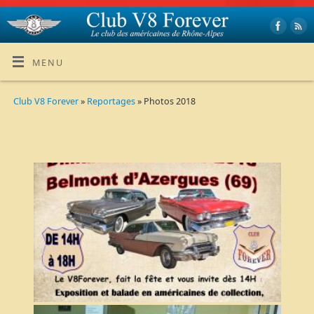
MENU
Club V8 Forever
»
Reportages
» Photos 2018