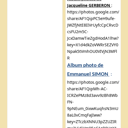
Jacqueline GERBERON
:
https://photos.google.com/
share/AF1QipPC5eH9ufe-
JWZfjNtE8IIVrUyfcCpCRvcD
csFU2m5C-
JcxDamwTieZgdHodA1lhw?
key=X1d4dkZoVWRrSEZVY0
Npak5tVmhOU0VIVjN3MFl
R
Album photo de
Emmanuel SIMON
:
https://photos.google.com/
share/AF1QipMh-AC-
ICRZePMz8d3avv9zBh8Wb
FN-
9pNEum_0ixwKuqhsN3mU
8aL0vCmqFaJIww?
key=ZTczbXNNU3pZZUZIR