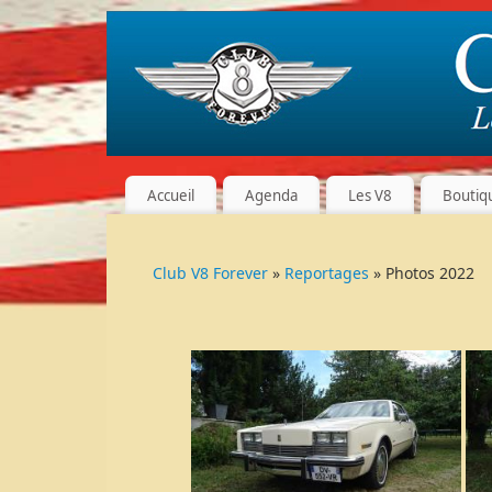
Accueil
Agenda
Les V8
Boutiq
Club V8 Forever
»
Reportages
» Photos 2022